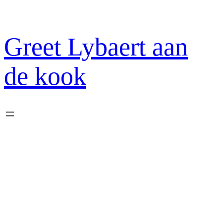
Spring
naar
de
Greet Lybaert aan
inhoud
de kook